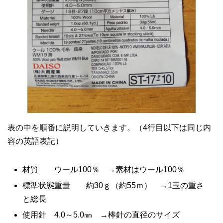
表の中を順番に説明していきます。（4行目以下は同じ内
容の英語表記）
材質 ウール100％ →素材はウール100％
標準状態重量 約30ｇ（約55ｍ） →1玉の重さ
と総長
使用針 4.0～5.0㎜ →棒針の直径のサイズ