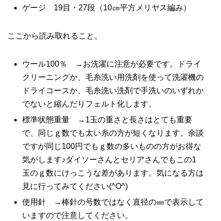
ゲージ 19目・27段（10㎝平方メリヤス編み）
ここから読み取れること。
ウール100％ →お洗濯に注意が必要です。ドライ
クリーニングか、毛糸洗い用洗剤を使って洗濯機の
ドライコースか、毛糸洗い洗剤で手洗いのいずれか
でないと縮んだりフェルト化します。
標準状態重量 →1玉の重さと長さはとても重要
で、同じｇ数でも太い糸の方が短くなります。余談
ですが同じ100円でもｇ数の多いものの方がお得な
気がします♪ダイソーさんとセリアさんでもこの1
玉のｇ数にけっこうな差があります。気になる方は
見に行ってみてください(^O^)
使用針 →棒針の号数ではなく直径の㎜で表示して
いますので注意してください。