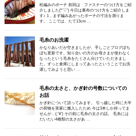
松編みのポーチ 前回は ファスナーのつけ方をご紹
介しました(*’▽’) 今日は裏布のつけ方をご紹介しま
す♪ 1．まず編みあがったポーチの寸法を測りま
す。 ここでは、たて13cm …
毛糸のお洗濯
かなりあいだが空きましたが、手しごとブログぼち
ぼち更新です。知り合いの方のお母さまが使わなく
なったという毛糸をたくさん分けていただきまし
た。ずっと倉庫にしまってあったということでお洗
濯してみようと思い …
毛糸の太さと、かぎ針の号数についての
お話
かぎ針について語ってみます。 引っ越した時に大半
の荷物を実家に搬入したため 今は3本しか持ってま
せんが…(;’∀’) その前に毛糸の太さの話。 毛糸には
だいたい4種類の太さがあ …