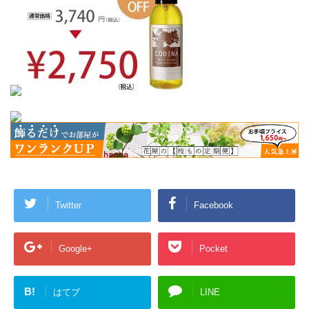
Twitter
Facebook
Google+
Pocket
B!
はてブ
LINE