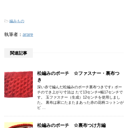
-
編みもの
執筆者：
arare
関連記事
松編みのポーチ ☆ファスナー・裏布つ
き
深い赤で編んだ松編みのポーチ裏布つきです♪ ポー
チのでき上がり寸法は たて13センチ×幅17センチで
す。 玉ファスナー（生成）12センチを使用しまし
た。 裏布は家にたまたまあった赤の花柄コットンが
ピ …
松編みのポーチ ☆裏布つけ方編