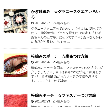
かぎ針編み ☆グラニースクエアいろい
ろ
2018/02/27
-
編みもの
グラニースクエアってかわいいですよね♪ 調べてみ
たら、1970年代にピークを迎えた その名も「おば
あちゃんの正方形」だそうです(*’▽’) あ～なんかわ
かる気がするわ。 ちょっ …
松編みのポーチ ☆裏布つけ方編
2018/02/26
-
編みもの
松編みのポーチ 前回は ファスナーのつけ方をご紹
介しました(*’▽’) 今日は裏布のつけ方をご紹介しま
す♪ 1．まず編みあがったポーチの寸法を測りま
す。 ここでは、たて13cm …
松編みポーチ ☆ファスナーつけ方編
2018/02/23
-
編みもの
松編みのポーチ ファスナー・裏布のつけ方 まず