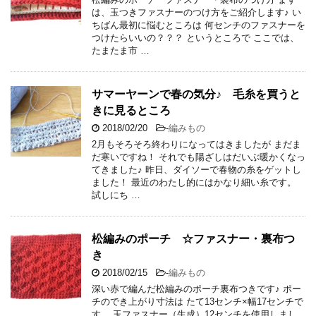
は、玉つきファスナーのつけ方をご紹介します♪ い
ちばん最初に悩むところは 何センチのファスナーを
つけたらいいの？？？ というところで ここでは、
たまたま市 …
サマーヤーンで春の気分♪ 毛糸を買うと
きに見るところ
2018/02/20
-
編みもの
2月もそろそろ終わりになってはきましたが まだま
だ寒いですね！ それでも陽ざしはだいぶ暖かくなっ
てきました♪ 昨日、ダイソーで春物の糸をゲットし
ました！ 最近のわたし的にはかなり細い糸です。
試しにち …
松編みのポーチ ☆ファスナー・裏布つ
き
2018/02/15
-
編みもの
深い赤で編んだ松編みのポーチ裏布つきです♪ ポー
チのでき上がり寸法は たて13センチ×幅17センチで
す。 玉ファスナー（生成）12センチを使用しまし