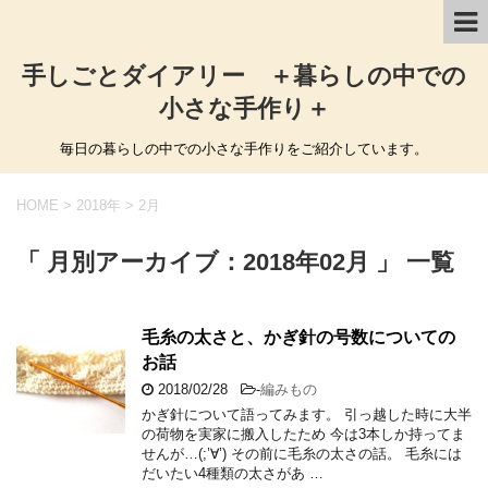
手しごとダイアリー ＋暮らしの中での
小さな手作り＋
毎日の暮らしの中での小さな手作りをご紹介しています。
HOME
>
2018年
>
2月
「 月別アーカイブ：2018年02月 」 一覧
毛糸の太さと、かぎ針の号数についての
お話
2018/02/28
-
編みもの
かぎ針について語ってみます。 引っ越した時に大半
の荷物を実家に搬入したため 今は3本しか持ってま
せんが…(;’∀’) その前に毛糸の太さの話。 毛糸には
だいたい4種類の太さがあ …